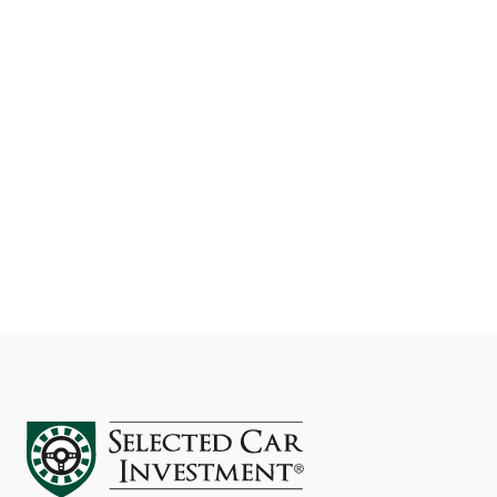
Kilometer
61.000
EUR 235.000
Inkl. moms og ekskl. afgift
Se detaljer
Kontakt