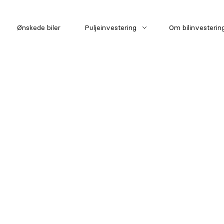
Ønskede biler
Puljeinvestering
Om bilinvesterin
Pulje 1
Pulje 2
Pulje 3