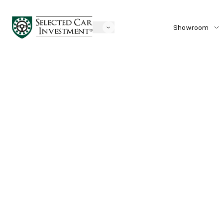
Showroom
Biler til salg
Solgte biler