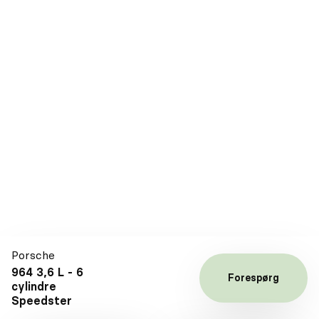
Porsche
356 A 1.6-litre, 4 cylinders 1600 Speedster
Årgang
1956
Drivmiddel
Benzin
Kilometer
17.899
EUR 427.000
Inkl. moms og ekskl. afgift
Se detaljer
Kontakt
Porsche
964 3,6 L - 6
Forespørg
cylindre
Speedster