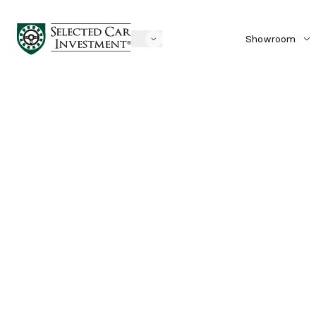
Showroom
Biler til salg
Solgte biler
Søg biler
Mærke
KØB
Pris
Kontantpris