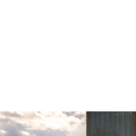
Udvidet søgning
ar
CC-Cars
D
0 biler
0 