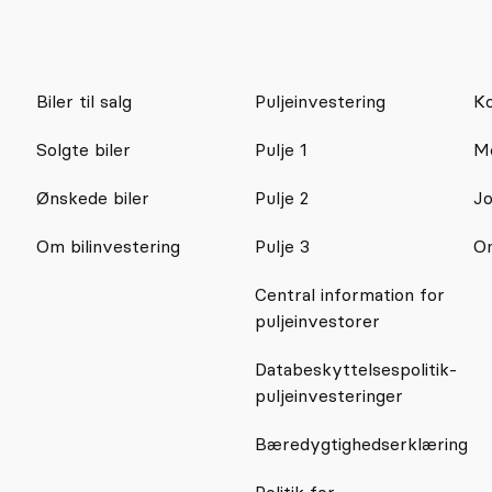
Biler til salg
Puljeinvestering
Ko
Solgte biler
Pulje 1
M
Ønskede biler
Pulje 2
J
Om bilinvestering
Pulje 3
O
Central information for
puljeinvestorer
Databeskyttelsespolitik-
puljeinvesteringer
Bæredygtighedserklæring