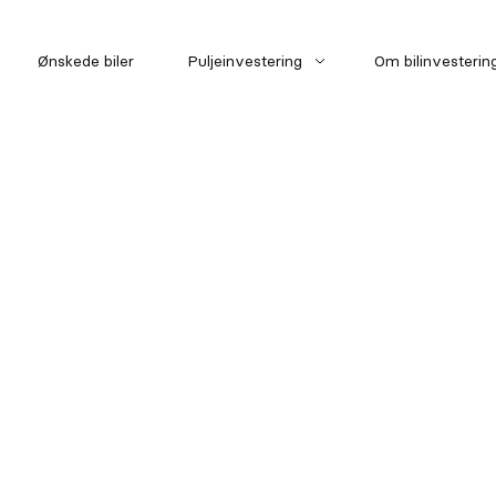
Ønskede biler
Puljeinvestering
Om bilinvesterin
Pulje 1
Pulje 2
Pulje 3
Model
Lokati