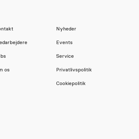
ntakt
Nyheder
edarbejdere
Events
obs
Service
m os
Privatlivspolitik
Cookiepolitik