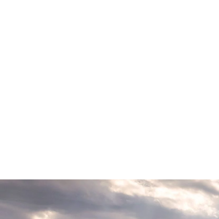
0 EUR.
Selected Car
Selected C
Investment
Leasing
0 biler
0 biler