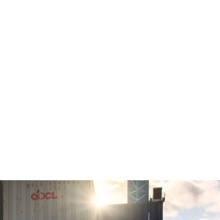
150.000+ EUR.
Selected Car
C Workshop
Outlet
biler
0 biler