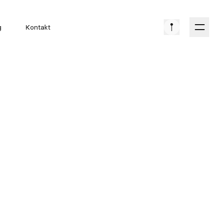
g
Kontakt
EVENT
OCTANE
DATO
26. NOV 2025
PRIS
GRATIS
LOKATION
SELECTED CAR COLLECTION MIDDELFART