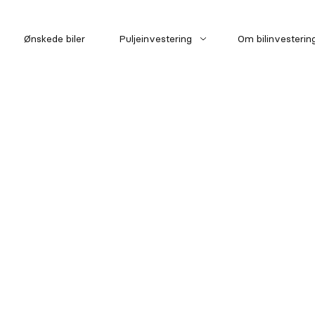
Ønskede biler
Puljeinvestering
Om bilinvesterin
Pulje 1
Pulje 2
Pulje 3