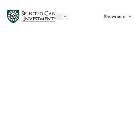
Showroom
Biler til salg
Solgte biler